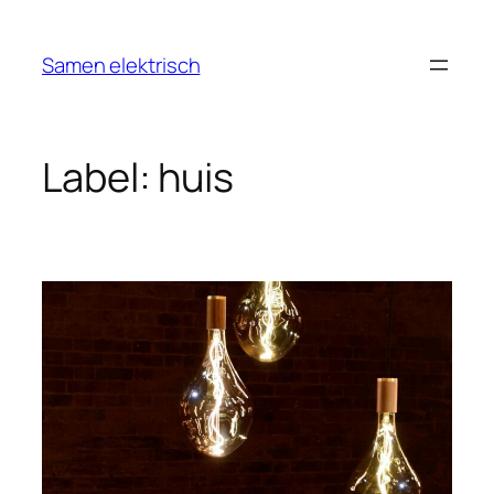
Ga
naar
Samen elektrisch
de
inhoud
Label:
huis