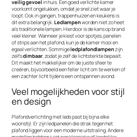
veilig gevoel
in huis. Een goed verlichte kamer
voorkomt ongelukken, omdat je snel ziet waar je
loopt. Ook in gangen, trappenhuizen en keukens is
dit extra belangrijk.
Ledlampen
worden niet zo heet
als traditionele lampen. Hierdoor is de kans op brand
veel kleiner. Wanneer je kiest voor spotjes, panelen
of strips aan het plafond, kun je de kamer mooi en
egaal verlichten. Sommige
ledplafondlampen
zijn
zelfs
dimbaar
, zodat je zelf de lichtsterkte bepaalt.
Dit maakt het makkelijker om de juiste sfeer te
creëren, bijvoorbeeld een feller licht om te werken of
een zachter licht tijdens een ontspannen avond.
Veel mogelijkheden voor stijl
en design
Plafondverlichting met leds past bij bijna elke
woonstijl. Er zijn ledpanelen die strak tegen het
plafond liggen voor een moderne uitstraling. Andere