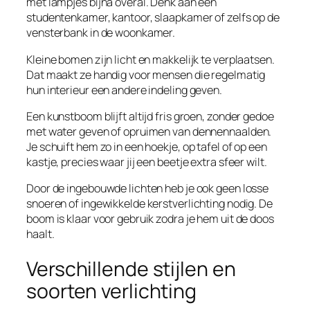
met lampjes bijna overal. Denk aan een
studentenkamer, kantoor, slaapkamer of zelfs op de
vensterbank in de woonkamer.
Kleine bomen zijn licht en makkelijk te verplaatsen.
Dat maakt ze handig voor mensen die regelmatig
hun interieur een andere indeling geven.
Een kunstboom blijft altijd fris groen, zonder gedoe
met water geven of opruimen van dennennaalden.
Je schuift hem zo in een hoekje, op tafel of op een
kastje, precies waar jij een beetje extra sfeer wilt.
Door de ingebouwde lichten heb je ook geen losse
snoeren of ingewikkelde kerstverlichting nodig. De
boom is klaar voor gebruik zodra je hem uit de doos
haalt.
Verschillende stijlen en
soorten verlichting