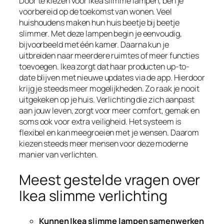
Door te kiezen voor Ikea slimme lampen, ben je
voorbereid op de toekomst van wonen. Veel
huishoudens maken hun huis beetje bij beetje
slimmer. Met deze lampen begin je eenvoudig,
bijvoorbeeld met één kamer. Daarna kun je
uitbreiden naar meerdere ruimtes of meer functies
toevoegen. Ikea zorgt dat haar producten up-to-
date blijven met nieuwe updates via de app. Hierdoor
krijg je steeds meer mogelijkheden. Zo raak je nooit
uitgekeken op je huis. Verlichting die zich aanpast
aan jouw leven, zorgt voor meer comfort, gemak en
soms ook voor extra veiligheid. Het systeem is
flexibel en kan meegroeien met je wensen. Daarom
kiezen steeds meer mensen voor deze moderne
manier van verlichten.
Meest gestelde vragen over
Ikea slimme verlichting
Kunnen Ikea slimme lampen samenwerken