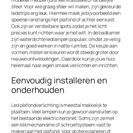
modellen hebben juist een klassieke of landelijke
sfeer. Voor wie graag sfeer wil maken, zijn gekleurde
ledstrips erg leuk. Hiermee maak je bijvoorbeeld een
speelse rand langs het plafond of achter een kast.
Ook zijn er verstelbare spots zodat je het licht
precies kunt richten waar je het wilt. In de badkamer
zijn waterdichte ledlampen populair, omdat ze veilig
zijn en goed werken in natte ruimtes. De keuze aan
vormen, maten en kleuren wordt steeds groter door
nieuwe ontwikkelingen. Daardoor kun je jouw huis
helemaal naar eigen smaak verlichten en inrichten.
Eenvoudig installeren en
onderhouden
Led plafondverlichting is meestal makkelijk te
plaatsen. Veel lampen kun je gewoon aansluiten op
het bestaande elektriciteitsnet. Soms zijn ze met
een klikmechanisme of schroefsysteem vast te
maken aan het plafond. Voor grotere panelen of