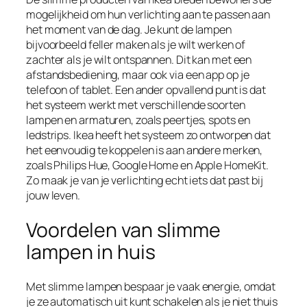
mogelijkheid om hun verlichting aan te passen aan
het moment van de dag. Je kunt de lampen
bijvoorbeeld feller maken als je wilt werken of
zachter als je wilt ontspannen. Dit kan met een
afstandsbediening, maar ook via een app op je
telefoon of tablet. Een ander opvallend punt is dat
het systeem werkt met verschillende soorten
lampen en armaturen, zoals peertjes, spots en
ledstrips. Ikea heeft het systeem zo ontworpen dat
het eenvoudig te koppelen is aan andere merken,
zoals Philips Hue, Google Home en Apple HomeKit.
Zo maak je van je verlichting echt iets dat past bij
jouw leven.
Voordelen van slimme
lampen in huis
Met slimme lampen bespaar je vaak energie, omdat
je ze automatisch uit kunt schakelen als je niet thuis