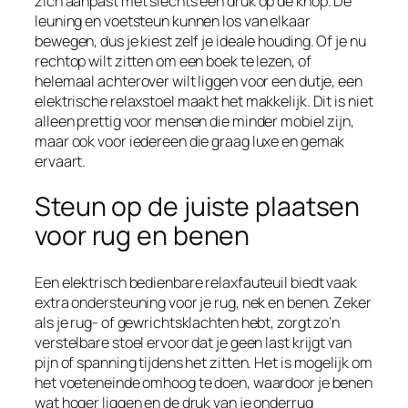
zich aanpast met slechts één druk op de knop. De
leuning en voetsteun kunnen los van elkaar
bewegen, dus je kiest zelf je ideale houding. Of je nu
rechtop wilt zitten om een boek te lezen, of
helemaal achterover wilt liggen voor een dutje, een
elektrische relaxstoel maakt het makkelijk. Dit is niet
alleen prettig voor mensen die minder mobiel zijn,
maar ook voor iedereen die graag luxe en gemak
ervaart.
Steun op de juiste plaatsen
voor rug en benen
Een elektrisch bedienbare relaxfauteuil biedt vaak
extra ondersteuning voor je rug, nek en benen. Zeker
als je rug- of gewrichtsklachten hebt, zorgt zo’n
verstelbare stoel ervoor dat je geen last krijgt van
pijn of spanning tijdens het zitten. Het is mogelijk om
het voeteneinde omhoog te doen, waardoor je benen
wat hoger liggen en de druk van je onderrug