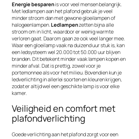
Energie besparen
is voor veel mensen belangrijk.
Met ledlampen aan het plafond gebruik je veel
minder stroom dan met gewone gloeilampen of
halogeenlampen.
Ledlampen
zetten bijna alle
stroom om in licht, waardoor er weinig warmte
verloren gaat. Daarom gaan ze ook veel langer mee.
Waar een gloeilamp vaak na duizend uur stuk is, kan
een ledsysteem wel 20.000 tot 50.000 uur blijven
branden. Dit betekent minder vaak lampen kopen en
minder afval. Dat is prettig, zowel voor je
portemonnee als voor het milieu. Bovendien kun je
ledverlichting in allerlei soorten en kleuren krijgen,
zodat er altijd wel een geschikte lamp is voor elke
kamer.
Veiligheid en comfort met
plafondverlichting
Goede verlichting aan het plafond zorgt voor een