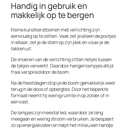
Handig in gebruik en
makkelijk op te bergen
Kleine kunstkerstbomen met verlichting zijn
eenvoudig op te zetten. Vaak zet je alleen de pootjes
in elkaar, zet je de stam op zijn plek en vouw je de
takken uit.
De snoeren van de verlichting zitten netjes tussen
de takjes verwerkt. Daardoor hangen lampjes altijd
fraai verspreid door de boom.
Na de feestdagen stop je de boom gemakkelijk weer
terug in de doos of opbergtas. Door het beperkte
formaat neemt hij weinig ruimte in op zolder of in
een kast.
De lampjes zijn meestal led, waardoor ze lang
meegaan en weinig stroom verbruiken. Je bespaart
zo op energiekosten en helpt het milieu een handje.