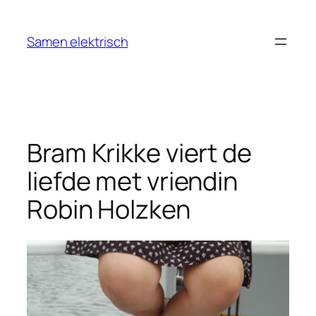
Ga
naar
Samen elektrisch
de
inhoud
Bram Krikke viert de
liefde met vriendin
Robin Holzken