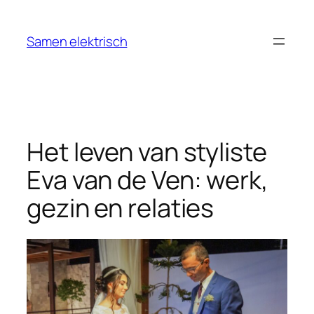
Ga
naar
Samen elektrisch
de
inhoud
Het leven van styliste
Eva van de Ven: werk,
gezin en relaties